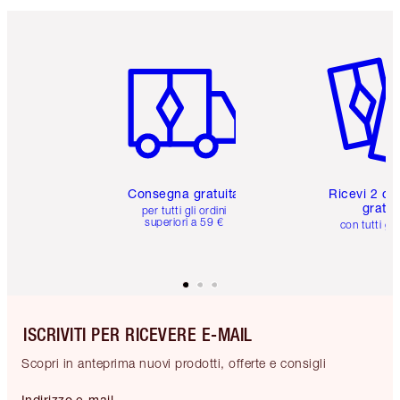
Articolo 1 di 6
Articolo
Consegna gratuita
Ricevi 2 ca
gratuit
per tutti gli ordini
superiori a 59 €
con tutti gli
ISCRIVITI PER RICEVERE E-MAIL
Scopri in anteprima nuovi prodotti, offerte e consigli
Indirizzo e-mail