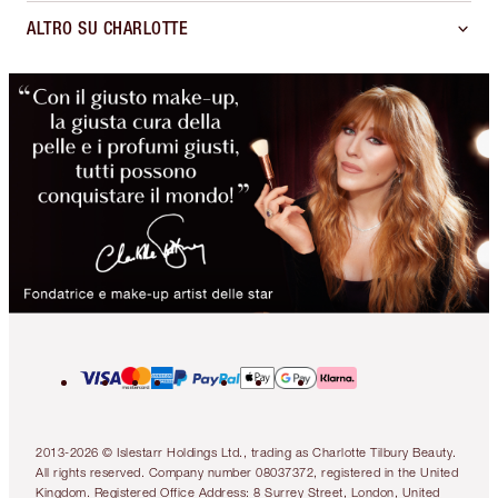
ALTRO SU CHARLOTTE
2013-2026 © Islestarr Holdings Ltd., trading as Charlotte Tilbury Beauty.
All rights reserved. Company number 08037372, registered in the United
Kingdom. Registered Office Address: 8 Surrey Street, London, United