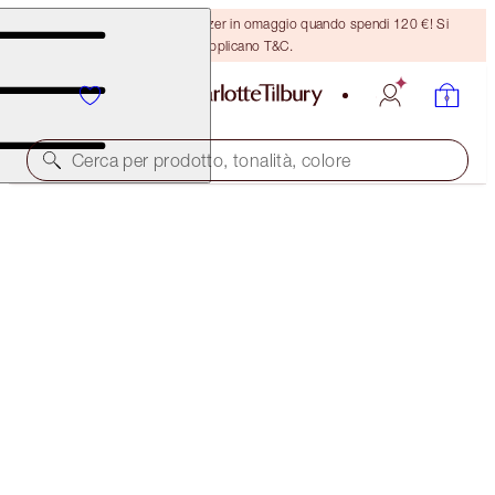
Ricevi un pennello per bronzer in omaggio quando spendi 120 €! Si
applicano T&C.
Cerca per prodotto, tonalità, colore
EYES TO MESMERISE
SUNLIT GLOW
36,00 €