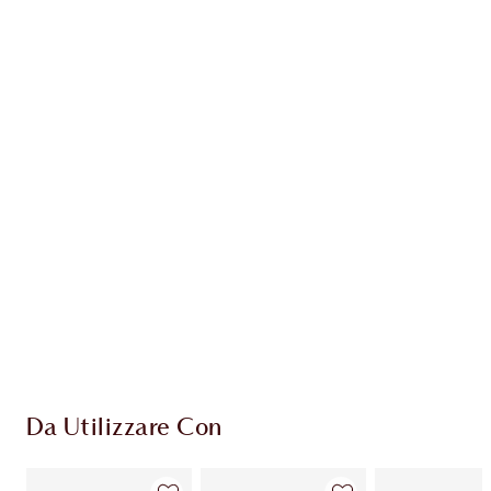
Guadagna 36 Monete Fedeltà
Scopri di più
ESCLUSIVE CHARLOTTE TILBURY
Il club fedeltà Charlotte's Darlings. Guadagna
Monete Fedeltà ogni volta che acquisti!
Consegna standard gratuita per gli ordini
superiori a 59,00 €
Scegli 2 campioni gratuiti al momento del
pagamento
Da Utilizzare Con