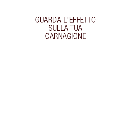
GUARDA L'EFFETTO
SULLA TUA
CARNAGIONE
Articolo 1 di 20
Arti