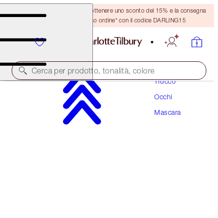
Crea un account o accedi per ottenere uno sconto del 15% e la consegna
GRATUITA sul tuo primo ordine* con il codice DARLING15
Cerca per prodotto, tonalità, colore
Trucco
Occhi
PILLOW TALK PUSH UP LASHES! MASCARA
Mascara
SUPER BLACK 10 ML
34,00 €