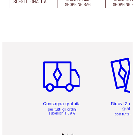
SCEGLI TONALITÀ
SHOPPING BAG
SHOPPING B
Articolo 1 di 6
Articolo
Consegna gratuita
Ricevi 2 ca
gratuit
per tutti gli ordini
superiori a 59 €
con tutti gli