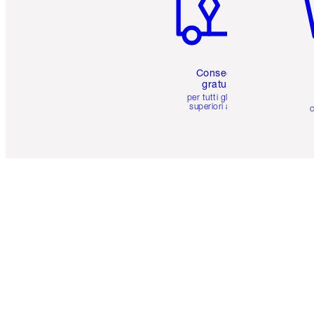
Consegna
gratuita
per tutti gli ordini
superiori a 59 €
c