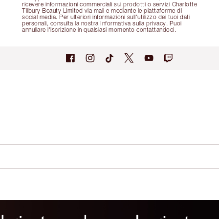
ricevere informazioni commerciali sui prodotti o servizi Charlotte
Tilbury Beauty Limited via mail e mediante le piattaforme di
social media. Per ulteriori informazioni sull'utilizzo dei tuoi dati
personali, consulta la nostra Informativa sulla privacy. Puoi
annullare l'iscrizione in qualsiasi momento contattandoci.