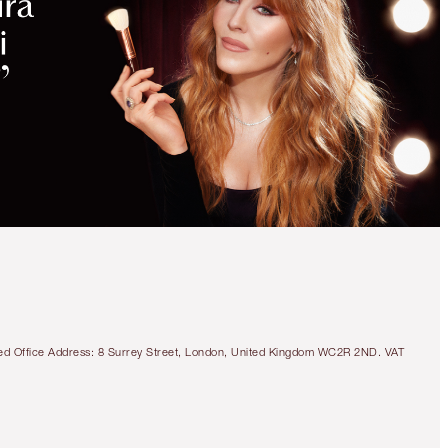
SCOPRI
RISPARMI DA
SOGNO
ACQUISTANDO
QUESTO
PRODOTTO!
LIMITLESS LUCKY
LIPS DUO
LIMITED EDITION LIP KIT
53,00 €
tered Office Address: 8 Surrey Street, London, United Kingdom WC2R 2ND. VAT
Vista rapida
SCEGLI TONALITÀ