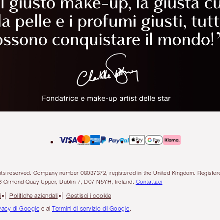
l rights reserved. Company number 08037372, registered in the United Kingdom. Regis
6 Ormond Quay Upper, Dublin 7, D07 N5YH, Ireland.
Contattaci
i
Politiche aziendali
Gestisci i cookie
ivacy di Google
e ai
Termini di servizio di Google
.