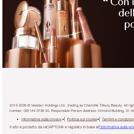
2013-2026 © Islestarr Holdings Ltd., trading as Charlotte Tilbury Beauty. Al
number: GB 144 0736 30. Responsible Person Address: Ormond Building, 31-3
Informativa sulla privacy
Politica sui cookie
Termini e condizion
Il sito è protetto da reCAPTCHA e regolato in base all
'Informativa sulla pr