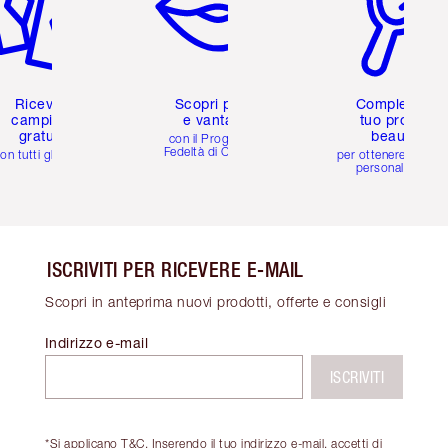
Ricevi 2
Scopri premi
Completa il
campioni
e vantaggi
tuo profilo
gratuiti
beauty
con il Programma
Fedeltà di Charlotte
on tutti gli ordini
per ottenere consigl
personalizzati
ISCRIVITI PER RICEVERE E-MAIL
Scopri in anteprima nuovi prodotti, offerte e consigli
Indirizzo e-mail
ISCRIVITI
*Si applicano T&C. Inserendo il tuo indirizzo e-mail, accetti di