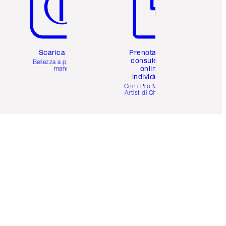
Scarica l'app
Prenota una
consulenza
Bellezza a portata di
online
mano
individuale
i
Con i Pro Make-up
Artist di Charlotte.