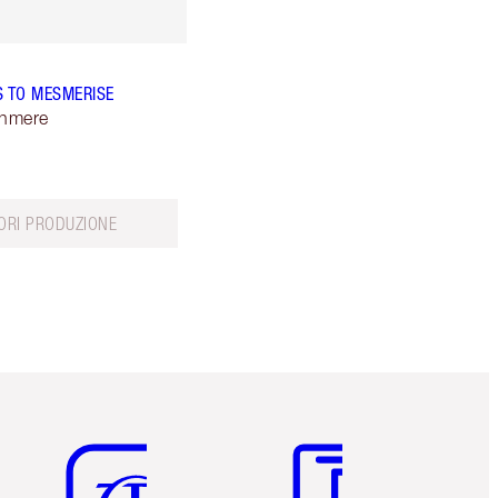
S TO MESMERISE
hmere
ORI PRODUZIONE
Articolo 5 di 6
Articolo 6 di 6