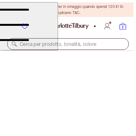
Ricevi un pennello per bronzer in omaggio quando spendi 120 €! Si
applicano T&C.
Cerca per prodotto, tonalità, colore
LIMITLESS LUCKY LIPS
BERRY LUCKY
28,00 €