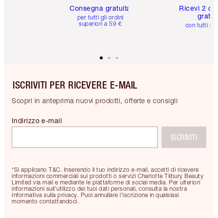
Consegna gratuita
Ricevi 2 ca
gratuit
per tutti gli ordini
superiori a 59 €
con tutti gli
ISCRIVITI PER RICEVERE E-MAIL
Scopri in anteprima nuovi prodotti, offerte e consigli
Indirizzo e-mail
ISCRIVITI
*Si applicano T&C. Inserendo il tuo indirizzo e-mail, accetti di ricevere
informazioni commerciali sui prodotti o servizi Charlotte Tilbury Beauty
Limited via mail e mediante le piattaforme di social media. Per ulteriori
informazioni sull'utilizzo dei tuoi dati personali, consulta la nostra
Informativa sulla privacy. Puoi annullare l'iscrizione in qualsiasi
momento contattandoci.