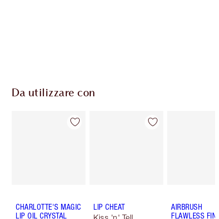
Monete Fedeltà ogni volta che acquisti!
Consegna standard gratuita per gli ordini
superiori a 59,00 €
Scegli 2 campioni gratuiti al momento del
pagamento
Da utilizzare con
CHARLOTTE'S MAGIC
LIP CHEAT
AIRBRUSH
LIP OIL CRYSTAL
FLAWLESS FIN
Kiss 'n' Tell