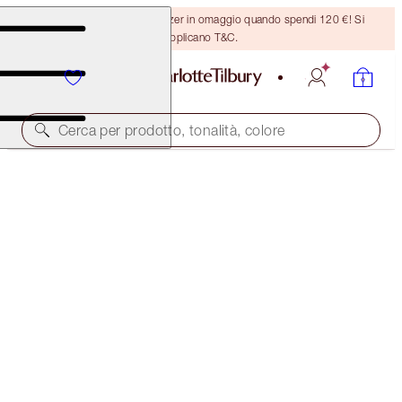
Ricevi un pennello per bronzer in omaggio quando spendi 120 €! Si
applicano T&C.
Cerca per prodotto, tonalità, colore
LIMITLESS LUCKY LIPS
RASPBERRY CHARM
28,00 €