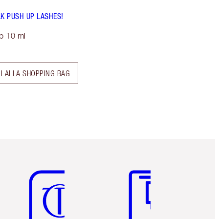
LK PUSH UP LASHES!
p 10 ml
I ALLA SHOPPING BAG
Articolo 5 di 6
Articolo 6 di 6