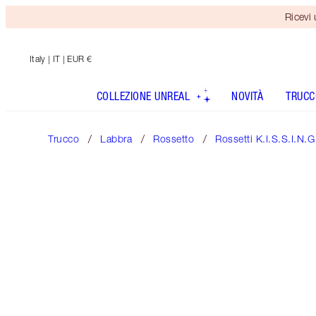
Ricevi
Italy
| IT | EUR €
COLLEZIONE UNREAL
NOVITÀ
TRUCC
Trucco
Labbra
Rossetto
Rossetti K.I.S.S.I.N.G