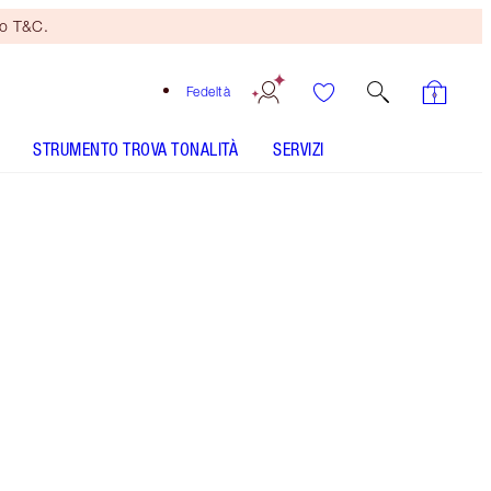
no T&C.
Fedeltà
STRUMENTO TROVA TONALITÀ
SERVIZI
Yes Honey - Out of Stock
SHADE MATCH
COME SI APPLICA