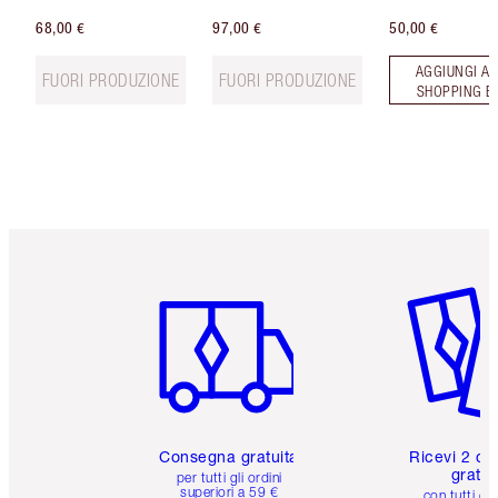
68,00 €
97,00 €
50,00 €
AGGIUNGI AL
FUORI PRODUZIONE
FUORI PRODUZIONE
SHOPPING B
Articolo 1 di 6
Articolo
Consegna gratuita
Ricevi 2 ca
gratuit
per tutti gli ordini
superiori a 59 €
con tutti gli