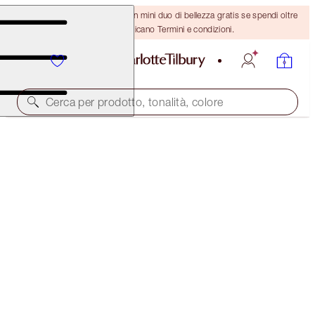
ULTIMA OCCASIONE! Ricevi un mini duo di bellezza gratis se spendi oltre
110 €! Si applicano Termini e condizioni.
Cerca per prodotto, tonalità, colore
HOLLYWOOD LIPS
SWEETHEART
38,00 €
(
58,46 €
/
10
g
)