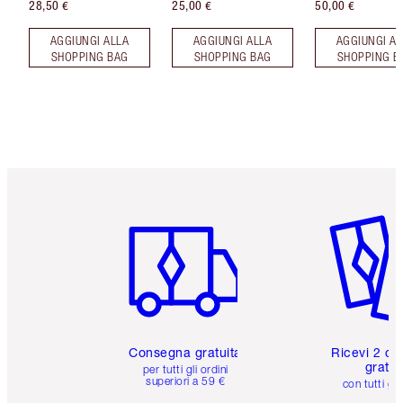
28,50 €
25,00 €
50,00 €
AGGIUNGI ALLA
AGGIUNGI ALLA
AGGIUNGI AL
SHOPPING BAG
SHOPPING BAG
SHOPPING B
Articolo 1 di 6
Articolo
Consegna gratuita
Ricevi 2 ca
gratuit
per tutti gli ordini
superiori a 59 €
con tutti gli