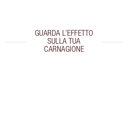
Scegli 2 campioni gratuiti al momento del
pagamento
GUARDA L’EFFETTO
SULLA TUA
CARNAGIONE
Articolo 1 di 20
Arti