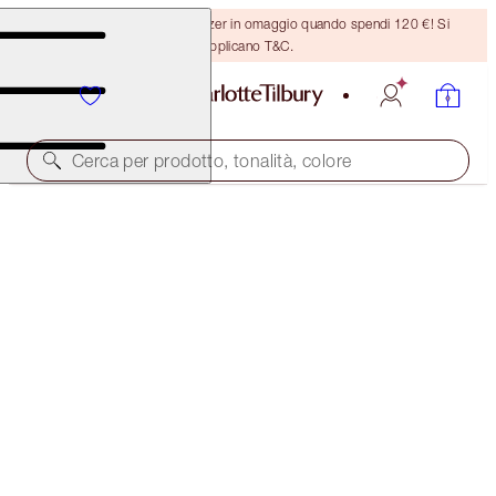
Ricevi un pennello per bronzer in omaggio quando spendi 120 €! Si
applicano T&C.
Cerca per prodotto, tonalità, colore
HOLLYWOOD LIPS
RISING STAR
38,00 €