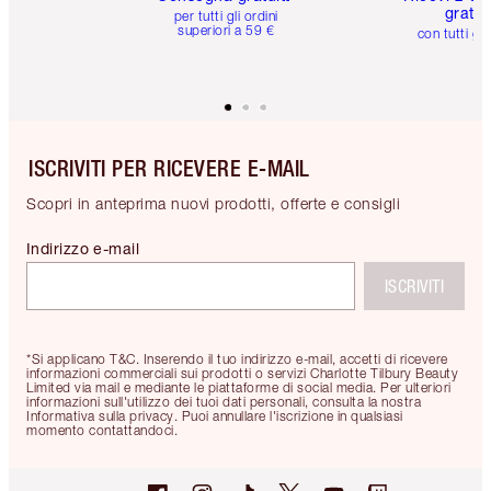
gratuit
per tutti gli ordini
superiori a 59 €
con tutti gli
ISCRIVITI PER RICEVERE E-MAIL
Scopri in anteprima nuovi prodotti, offerte e consigli
Indirizzo e-mail
ISCRIVITI
*Si applicano T&C. Inserendo il tuo indirizzo e-mail, accetti di ricevere
informazioni commerciali sui prodotti o servizi Charlotte Tilbury Beauty
Limited via mail e mediante le piattaforme di social media. Per ulteriori
informazioni sull'utilizzo dei tuoi dati personali, consulta la nostra
Informativa sulla privacy. Puoi annullare l'iscrizione in qualsiasi
momento contattandoci.