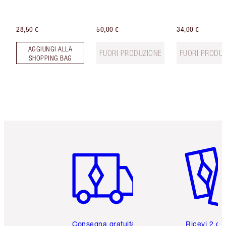
28,50 €
50,00 €
34,00 €
AGGIUNGI ALLA
FUORI PRODUZIONE
FUORI PRODU
SHOPPING BAG
Articolo 1 di 6
Articolo
Consegna gratuita
Ricevi 2 ca