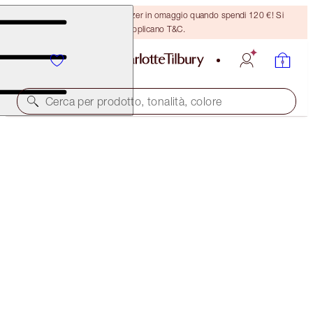
Ricevi un pennello per bronzer in omaggio quando spendi 120 €! Si
applicano T&C.
Cerca per prodotto, tonalità, colore
PREMIATO
HOLLYWOOD LIPS
DOLLY BIRD
38,00 €