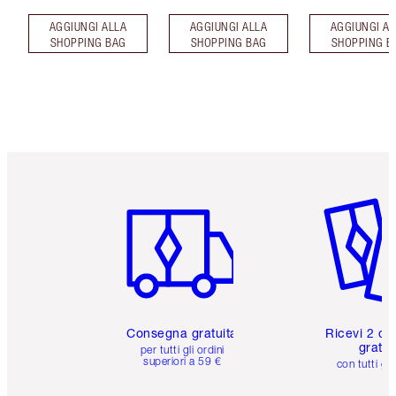
AGGIUNGI ALLA
AGGIUNGI ALLA
AGGIUNGI AL
SHOPPING BAG
SHOPPING BAG
SHOPPING B
Articolo 1 di 6
Articolo
Consegna gratuita
Ricevi 2 ca
gratuit
per tutti gli ordini
superiori a 59 €
con tutti gli