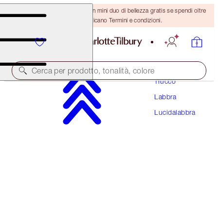
ULTIMA OCCASIONE! Ricevi un mini duo di bellezza gratis se spendi oltre
110 €! Si applicano Termini e condizioni.
Cerca per prodotto, tonalità, colore
Trucco
Labbra
COLLAGEN LIP BATH
Lucidalabbra
GOLD
38,00 €