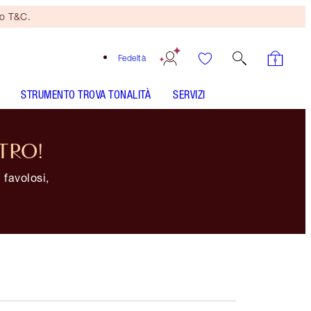
no T&C.
Fedeltà
STRUMENTO TROVA TONALITÀ
SERVIZI
TRO!
 favolosi,