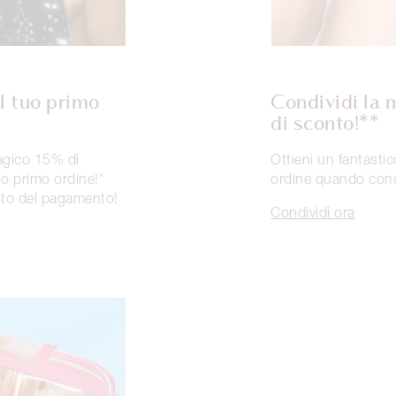
ul tuo primo
Condividi la 
di sconto!**
agico 15% di
Ottieni un fantasti
uo primo ordine!*
ordine quando condi
to del pagamento!
Condividi ora