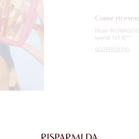
Come ricevere 
Ricevi IN OMAGGIO 
spendi 125 €!***
SCOPRI DI PIÙ
RISPARMI DA