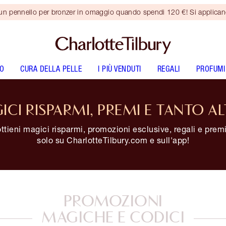
 un pennello per bronzer in omaggio quando spendi 120 €! Si applica
O
CURA DELLA PELLE
I PIÙ VENDUTI
REGALI
PROFUMI
ICI RISPARMI, PREMI E TANTO AL
ottieni magici risparmi, promozioni esclusive, regali e premi
solo su CharlotteTilbury.com e sull'app!
PROMOZIONI
MAGICHE E CODICI