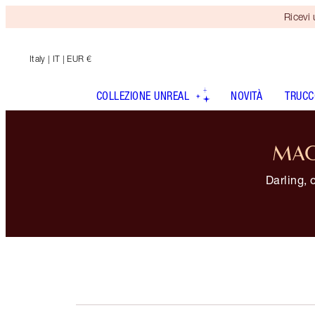
Ricevi
Italy
| IT | EUR €
COLLEZIONE UNREAL
NOVITÀ
TRUCC
MAG
Darling, 