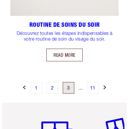
ROUTINE DE SOINS DU SOIR
Découvrez toutes les étapes indispensables à
votre routine de soin du visage du soir.
READ MORE
1
2
3
...
11
Article 1 sur 6
Article 