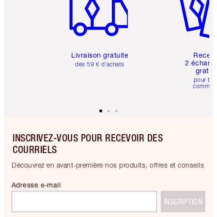
Livraison gratuite
Recev
2 échanti
dès 59 € d'achats
gratui
pour tou
comman
INSCRIVEZ-VOUS POUR RECEVOIR DES
COURRIELS
Découvrez en avant-première nos produits, offres et conseils
Adresse e-mail
INSCRIPTION