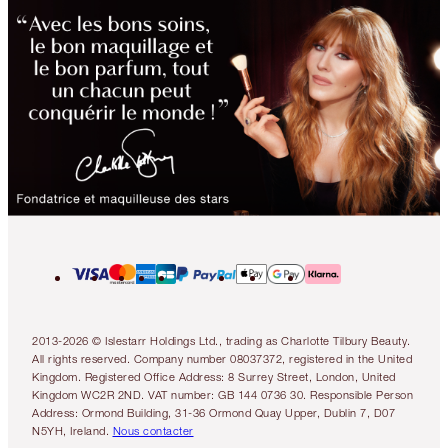
2013-2026 © Islestarr Holdings Ltd., trading as Charlotte Tilbury Beauty.
All rights reserved. Company number 08037372, registered in the United
Kingdom. Registered Office Address: 8 Surrey Street, London, United
Kingdom WC2R 2ND. VAT number: GB 144 0736 30. Responsible Person
Address: Ormond Building, 31-36 Ormond Quay Upper, Dublin 7, D07
N5YH, Ireland.
Nous contacter