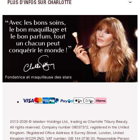
PLUS D'INFOS SUR CHARLOTTE
2013-2026 © Islestarr Holdings Ltd., trading as Charlotte Tilbury Beauty.
All rights reserved. Company number 08037372, registered in the United
Kingdom. Registered Office Address: 8 Surrey Street, London, United
Kingdom WC2R 2ND. VAT number: GB 144 0736 30. Responsible Person