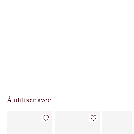
EXCLUSIVITÉS CHARLOTTE TILBURY
Club fidélité Charlotte's Darlings. Gagnez des
pièces de fidélité à chaque achat!
Livraison standard gratuite lorsque votre
montant atteint 59,00 €
Choissisez 2 échantillons gratuits au moment
de confirmer vos achats
À utiliser avec