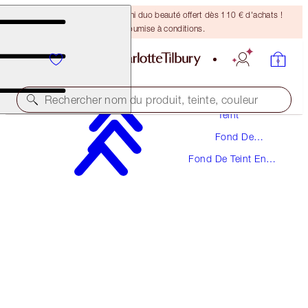
DERNIÈRE CHANCE ! Un mini duo beauté offert dès 110 € d'achats !
Offre soumise à conditions.
Maquillage
Rechercher nom du produit, teinte, couleur
Teint
Fond De
UNREAL SKIN SHEER GLOW TINT HYDRATING
Teint
FOUNDATION STICK
Fond De Teint En
Stick
7 MEDIUM
48,00 €
(
53,33 €
/
10
g
)