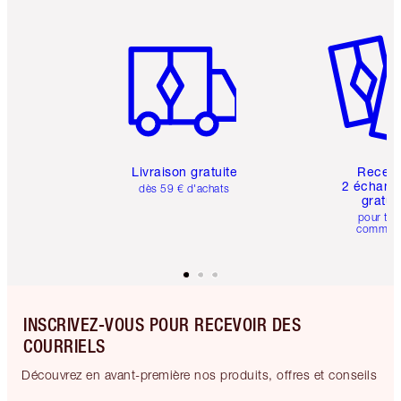
Article 1 sur 6
Article 
Livraison gratuite
Recev
2 échanti
dès 59 € d'achats
gratui
pour tou
comman
INSCRIVEZ-VOUS POUR RECEVOIR DES
COURRIELS
Découvrez en avant-première nos produits, offres et conseils