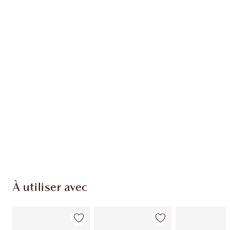
Recevez 48 pièces de fidélité
En savoir plus
EXCLUSIVITÉS CHARLOTTE TILBURY
Club fidélité Charlotte's Darlings. Gagnez des
pièces de fidélité à chaque achat!
Livraison standard gratuite lorsque votre
montant atteint 59,00 €
Choissisez 2 échantillons gratuits au moment
de confirmer vos achats
À utiliser avec