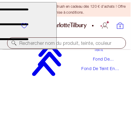
Recevez un pinceau Bronzing Brush en cadeau dès 120 € d'achats ! Offre
soumise à conditions.
Maquillage
Rechercher nom du produit, teinte, couleur
Teint
Fond De
UNREAL SKIN SHEER GLOW TINT HYDRATING
Teint
FOUNDATION STICK
Fond De Teint En
Stick
17 DEEP
48,00 €
(
53,33 €
/
10
g
)