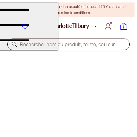
DERNIÈRE CHANCE ! Un mini duo beauté offert dès 110 € d'achats !
Offre soumise à conditions.
Rechercher nom du produit, teinte, couleur
ÉDITION LIMITÉE
TINTED LOVE
BOHEMIAN KISS
32,00 €