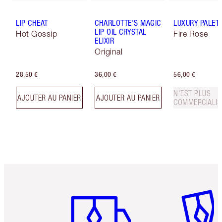
LIP CHEAT
CHARLOTTE'S MAGIC
LUXURY PALET
LIP OIL CRYSTAL
Hot Gossip
Fire Rose
ELIXIR
Original
28,50 €
36,00 €
56,00 €
N'EST PLUS
AJOUTER AU PANIER
AJOUTER AU PANIER
COMMERCIALIS
Article 1 sur 6
Article 