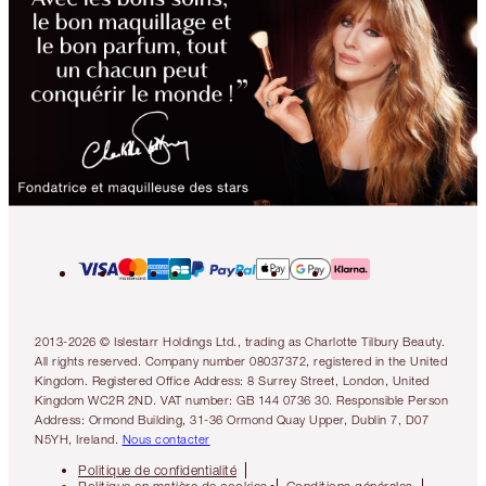
2013-2026 © Islestarr Holdings Ltd., trading as Charlotte Tilbury Beauty.
All rights reserved. Company number 08037372, registered in the United
Kingdom. Registered Office Address: 8 Surrey Street, London, United
Kingdom WC2R 2ND. VAT number: GB 144 0736 30. Responsible Person
Address: Ormond Building, 31-36 Ormond Quay Upper, Dublin 7, D07
N5YH, Ireland.
Nous contacter
Politique de confidentialité