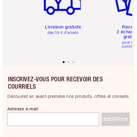
Livraison gratuite
Recev
2 échanti
dès 59 € d'achats
gratui
pour tou
comman
INSCRIVEZ-VOUS POUR RECEVOIR DES
COURRIELS
Découvrez en avant-première nos produits, offres et conseils
Adresse e-mail
INSCRIPTION