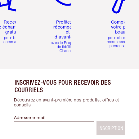
Recevez
Profitez de
Complétez
2 échantillons
récompenses
votre profil
gratuits
et
beauté
d'avantages
pour toute
pour obtenir des
commande
recommandations
avec le Programme
personnalisées
de fidélité de
Charlotte
INSCRIVEZ-VOUS POUR RECEVOIR DES
COURRIELS
Découvrez en avant-première nos produits, offres et
conseils
Adresse e-mail
INSCRIPTION