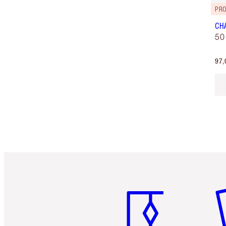
PRO
CH
50
97,
Article 1 sur 6
Art