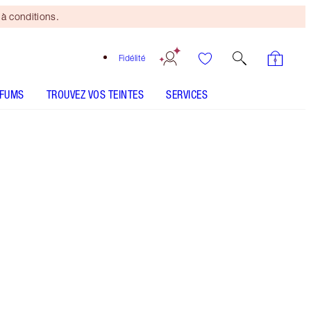
à conditions.
Fidélité
RFUMS
TROUVEZ VOS TEINTES
SERVICES
Pinceau
Bronzing
Brush
offert
dès 120 €