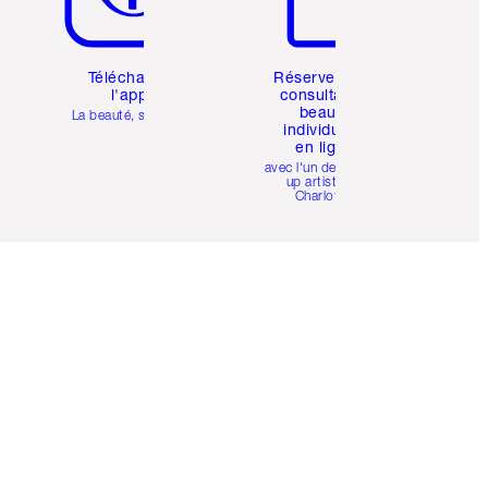
Téléchargez
Réservez une
l'appli
consultation
beauté
La beauté, simplifiée
individuelle
en ligne
avec l'un des make-
up artists de
Charlotte.