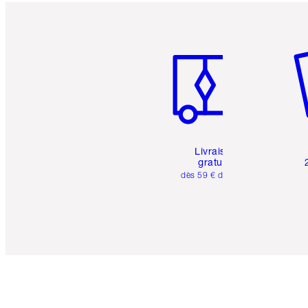
Article 1 sur 6
Art
Livraison
gratuite
dès 59 € d'achats