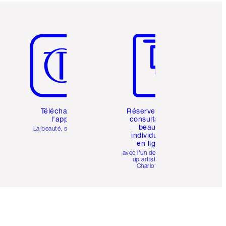
Article 5 sur 6
Article 6 sur 6
Téléchargez
Réservez une
l'appli
consultation
beauté
La beauté, simplifiée
individuelle
en ligne
avec l'un des make-
up artists de
Charlotte.