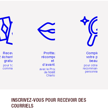
icle 2 sur 6
Article 3 sur 6
Article 4 sur 6
Recevez
Profitez de
Complétez
2 échantillons
récompenses
votre profil
gratuits
et
beauté
d'avantages
pour toute
pour obtenir des
commande
recommandations
avec le Programme
personnalisées
de fidélité de
Charlotte
INSCRIVEZ-VOUS POUR RECEVOIR DES
COURRIELS