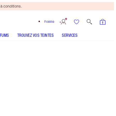
à conditions.
Fidélité
RFUMS
TROUVEZ VOS TEINTES
SERVICES
The Climax
CONSEILS D'UTILISATION