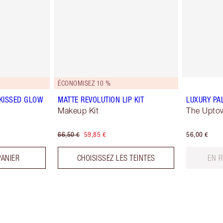
ÉCONOMISEZ 10 %
-KISSED GLOW
MATTE REVOLUTION LIP KIT
LUXURY PA
Makeup Kit
The Uptow
66,50 €
59,85 €
56,00 €
PANIER
CHOISISSEZ LES TEINTES
EN 