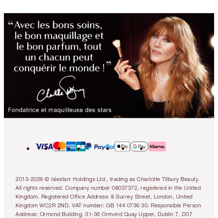
2013-2026 © Islestarr Holdings Ltd., trading as Charlotte Tilbury Beauty.
All rights reserved. Company number 08037372, registered in the United
Kingdom. Registered Office Address: 8 Surrey Street, London, United
Kingdom WC2R 2ND. VAT number: GB 144 0736 30. Responsible Person
Address: Ormond Building, 31-36 Ormond Quay Upper, Dublin 7, D07