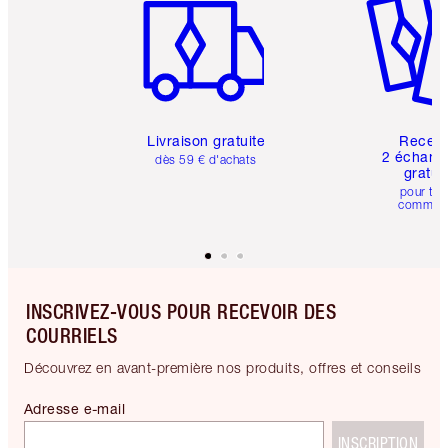
Livraison gratuite
Recev
2 échanti
dès 59 € d'achats
gratui
pour tou
comman
INSCRIVEZ-VOUS POUR RECEVOIR DES
COURRIELS
Découvrez en avant-première nos produits, offres et conseils
Adresse e-mail
INSCRIPTION