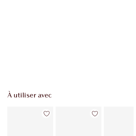
EXCLUSIVITÉS CHARLOTTE TILBURY
Club fidélité Charlotte's Darlings. Gagnez des
pièces de fidélité à chaque achat!
Livraison standard gratuite lorsque votre
montant atteint 59,00 €
Choissisez 2 échantillons gratuits au moment
de confirmer vos achats
À utiliser avec