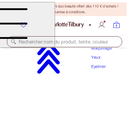
DERNIÈRE CHANCE ! Un mini duo beauté offert dès 110 € d'achats !
Offre soumise à conditions.
Rechercher nom du produit, teinte, couleur
Maquillage
Yeux
THE FELINE FLICK
Eyeliner
SUPER BROWN
32,00 €