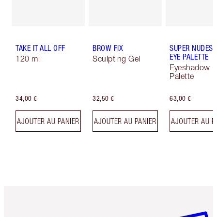
TAKE IT ALL OFF
BROW FIX
SUPER NUDES 
EYE PALETTE
120 ml
Sculpting Gel
Eyeshadow
Palette
34,00 €
32,50 €
63,00 €
AJOUTER AU PANIER
AJOUTER AU PANIER
AJOUTER AU P
Article 1 sur 6
Article 