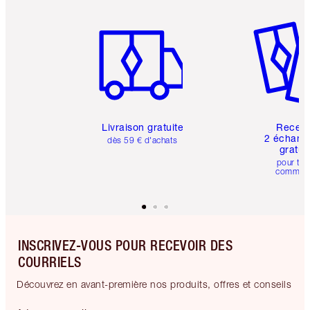
Article 1 sur 6
Article 
Livraison gratuite
Recev
2 échanti
dès 59 € d'achats
gratui
pour tou
comman
INSCRIVEZ-VOUS POUR RECEVOIR DES
COURRIELS
Découvrez en avant-première nos produits, offres et conseils