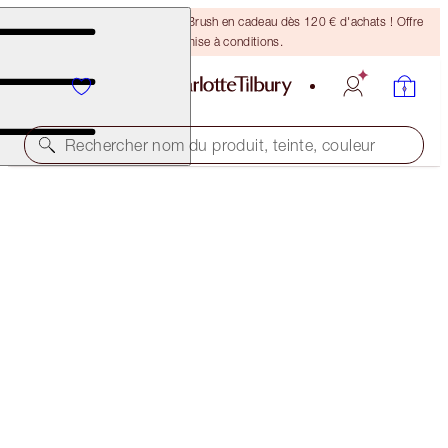
Recevez un pinceau Bronzing Brush en cadeau dès 120 € d'achats ! Offre
soumise à conditions.
Rechercher nom du produit, teinte, couleur
ÉCONOMISEZ 10%
THE BEST SELLING ICONIC DUO
MAKEUP KIT
132,00 €