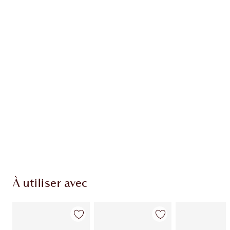
Recevez 132 pièces de fidélité
En savoir plus
EXCLUSIVITÉS CHARLOTTE TILBURY
Club fidélité Charlotte's Darlings. Gagnez des
pièces de fidélité à chaque achat!
Livraison standard gratuite lorsque votre
montant atteint 59,00 €
Choissisez 2 échantillons gratuits au moment
de confirmer vos achats
À utiliser avec