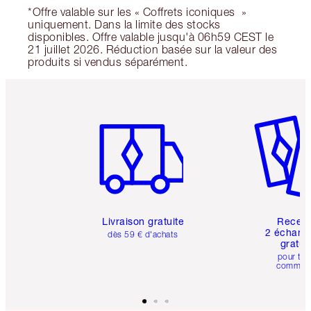
*Offre valable sur les « Coffrets iconiques »
uniquement. Dans la limite des stocks
disponibles. Offre valable jusqu'à 06h59 CEST le
21 juillet 2026. Réduction basée sur la valeur des
produits si vendus séparément.
Article 1 sur 6
Article 
Livraison gratuite
Recev
2 échanti
dès 59 € d'achats
gratui
pour tou
comman