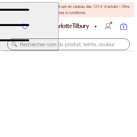
Recevez un pinceau Bronzing Brush en cadeau dès 120 € d'achats ! Offre
soumise à conditions.
Rechercher nom du produit, teinte, couleur
ÉCONOMISEZ 45 %*
MESMERISING EYES + LEGENDARY LASHES KIT
OFFER ENDED
126,00 €