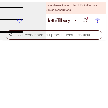
DERNIÈRE CHANCE ! Un mini duo beauté offert dès 110 € d'achats !
Offre soumise à conditions.
Rechercher nom du produit, teinte, couleur
MATTE REVOLUTION
1975 RED
38,00 €
(
108,57 €
/
10
g
)