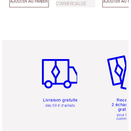
AJOUTER AU PANIER
AJOUTER AU P
COMMERCIALISÉ
Article 1 sur 6
Article 
Livraison gratuite
Recev
2 échanti
dès 59 € d'achats
gratui
pour tou
comman