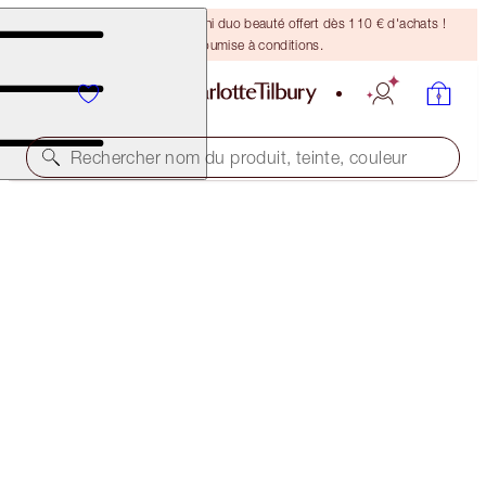
DERNIÈRE CHANCE ! Un mini duo beauté offert dès 110 € d'achats !
Offre soumise à conditions.
Rechercher nom du produit, teinte, couleur
D'UNE VALEUR DE 83 € !
CHARLOTTE'S MINI VIRAL BEAUTY ICONS
TRAVEL SIZE MAKEUP KIT
54,00 €
(
62,79 €
/
10
ml
)