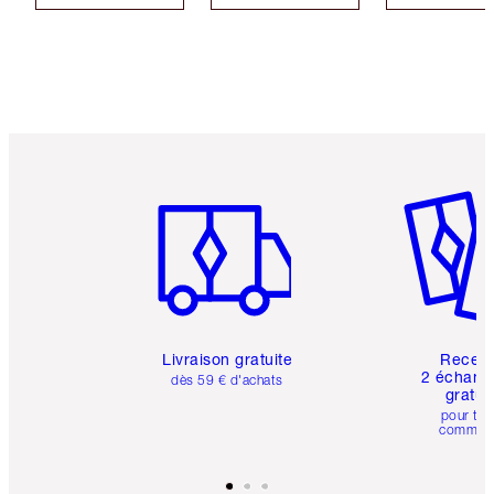
Article 1 sur 6
Article 
Livraison gratuite
Recev
2 échanti
dès 59 € d'achats
gratui
pour tou
comman