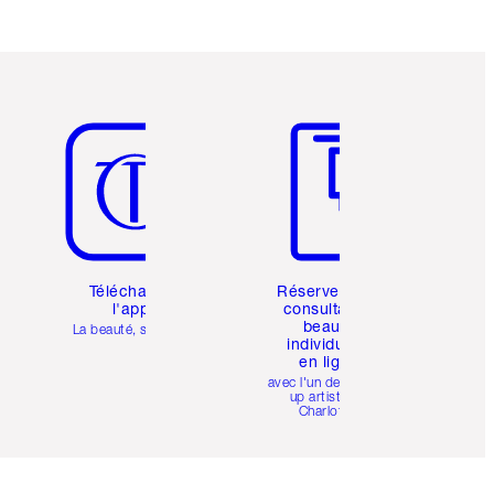
Article 5 sur 6
Article 6 sur 6
Téléchargez
Réservez une
l'appli
consultation
beauté
La beauté, simplifiée
individuelle
en ligne
avec l'un des make-
up artists de
Charlotte.