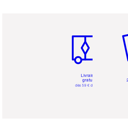
Article 1 sur 6
Art
Livraison
gratuite
dès 59 € d'achats