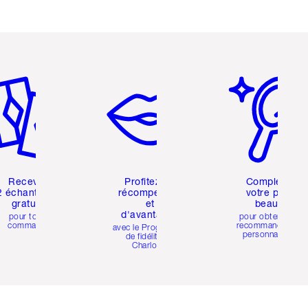
icle 2 sur 6
Article 3 sur 6
Article 4 sur 6
Recevez
Profitez de
Complétez
2 échantillons
récompenses
votre profil
gratuits
et
beauté
d'avantages
pour toute
pour obtenir des
commande
recommandations
avec le Programme
personnalisées
de fidélité de
Charlotte