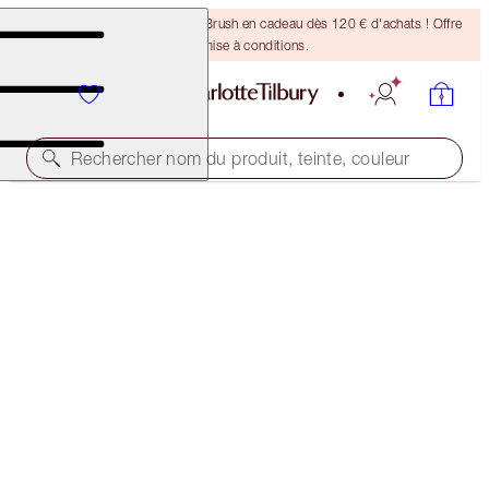
Recevez un pinceau Bronzing Brush en cadeau dès 120 € d'achats ! Offre
soumise à conditions.
Rechercher nom du produit, teinte, couleur
MAGIC CREAM FOR A MAGIC QUEEN KIT
LIMITIED EDITION SKINCARE KIT
119,00 €