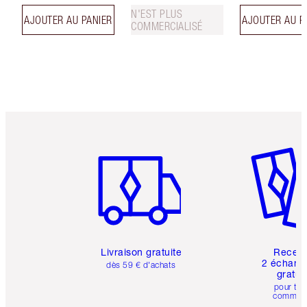
N'EST PLUS
AJOUTER AU PANIER
AJOUTER AU P
COMMERCIALISÉ
Article 1 sur 6
Article 
Livraison gratuite
Recev
2 échanti
dès 59 € d'achats
gratui
pour tou
comman