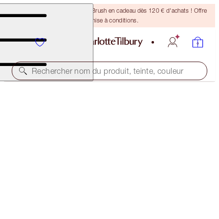
Recevez un pinceau Bronzing Brush en cadeau dès 120 € d'achats ! Offre
soumise à conditions.
Rechercher nom du produit, teinte, couleur
LATEX LOVE
VIDEO VIXEN
32,00 €
(
80,00 €
/
10
ml
)