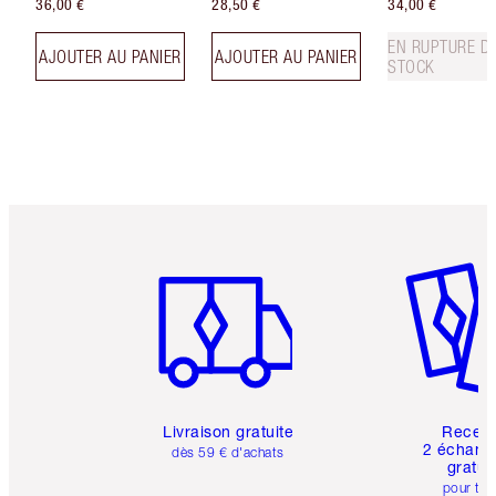
36,00 €
28,50 €
34,00 €
EN RUPTURE D
AJOUTER AU PANIER
AJOUTER AU PANIER
STOCK
Article 1 sur 6
Article 
Livraison gratuite
Recev
2 échanti
dès 59 € d'achats
gratui
pour tou