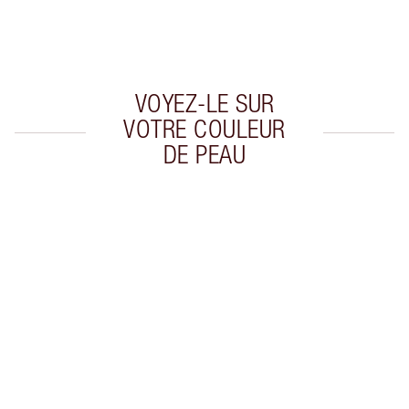
Choissisez 2 échantillons gratuits au moment
de confirmer vos achats
VOYEZ-LE SUR
VOTRE COULEUR
DE PEAU
Article 1 sur 20
Arti