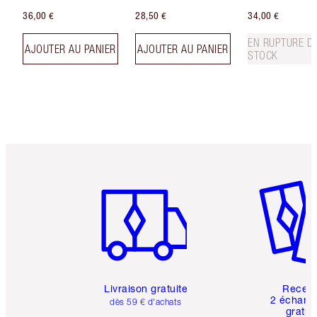
36,00 €
28,50 €
34,00 €
EN RUPTURE D
AJOUTER AU PANIER
AJOUTER AU PANIER
STOCK
Article 1 sur 6
Article 
Livraison gratuite
Recev
2 échanti
dès 59 € d'achats
gratui