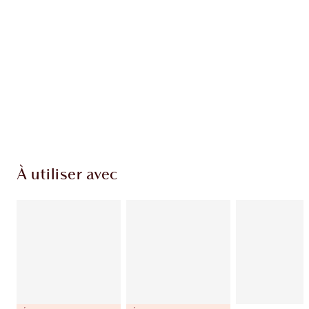
EXCLUSIVITÉS CHARLOTTE TILBURY
Club fidélité Charlotte's Darlings. Gagnez des
pièces de fidélité à chaque achat!
Livraison standard gratuite lorsque votre
montant atteint 59,00 €
Choissisez 2 échantillons gratuits au moment
de confirmer vos achats
À utiliser avec