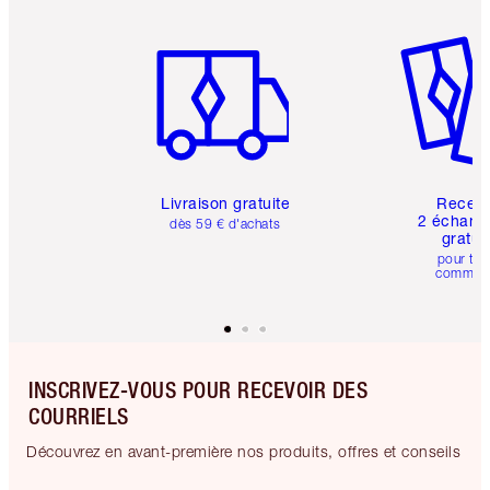
Article 1 sur 6
Article 
Livraison gratuite
Recev
2 échanti
dès 59 € d'achats
gratui
pour tou
comman
INSCRIVEZ-VOUS POUR RECEVOIR DES
COURRIELS
Découvrez en avant-première nos produits, offres et conseils