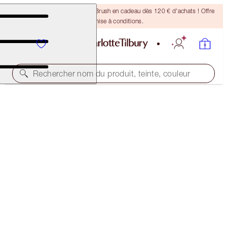
Recevez un pinceau Bronzing Brush en cadeau dès 120 € d'achats ! Offre
soumise à conditions.
Rechercher nom du produit, teinte, couleur
-45 % !
EYES TO MESMERISE TRIO
OFFER ENDED
108,00 €