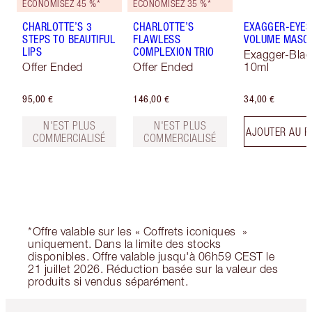
ÉCONOMISEZ 45 %*
ÉCONOMISEZ 35 %*
CHARLOTTE’S 3
CHARLOTTE’S
EXAGGER-EYES
STEPS TO BEAUTIFUL
FLAWLESS
VOLUME MASC
LIPS
COMPLEXION TRIO
Exagger-Blac
Offer Ended
Offer Ended
10ml
95,00 €
146,00 €
34,00 €
N'EST PLUS
N'EST PLUS
AJOUTER AU P
COMMERCIALISÉ
COMMERCIALISÉ
*Offre valable sur les « Coffrets iconiques »
uniquement. Dans la limite des stocks
disponibles. Offre valable jusqu'à 06h59 CEST le
21 juillet 2026. Réduction basée sur la valeur des
produits si vendus séparément.