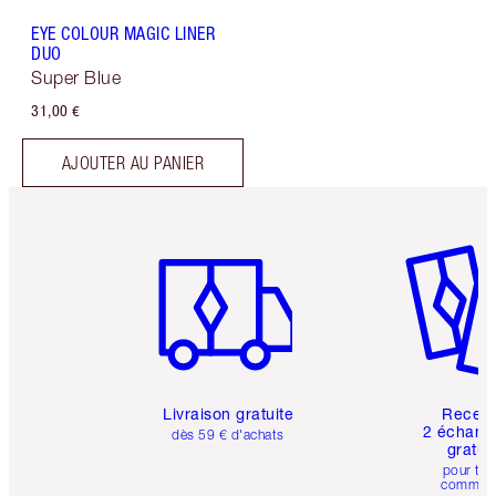
EYE COLOUR MAGIC LINER
DUO
Super Blue
31,00 €
AJOUTER AU PANIER
Article 1 sur 6
Article 
Livraison gratuite
Recev
2 échanti
dès 59 € d'achats
gratui
pour tou
comman