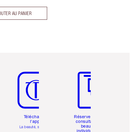
OUTER AU PANIER
Article 5 sur 6
Article 6 sur 6
Téléchargez
Réservez une
l'appli
consultation
beauté
La beauté, simplifiée
individuelle