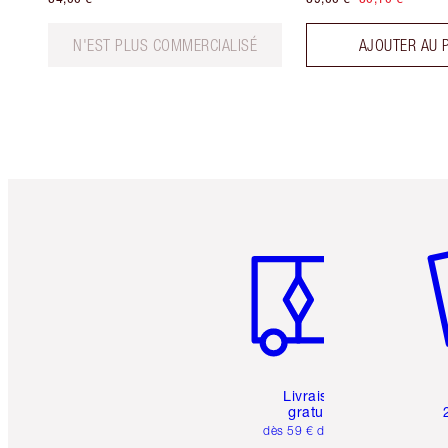
N'EST PLUS COMMERCIALISÉ
AJOUTER AU 
Article 1 sur 6
Art
Livraison
gratuite
dès 59 € d'achats