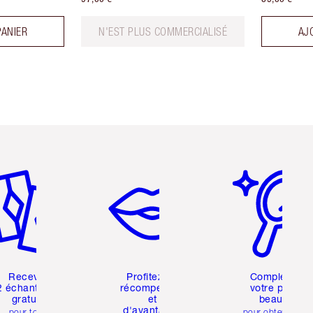
PANIER
N'EST PLUS COMMERCIALISÉ
AJ
icle 2 sur 6
Article 3 sur 6
Article 4 sur 6
Recevez
Profitez de
Complétez
2 échantillons
récompenses
votre profil
gratuits
et
beauté
d'avantages
pour toute
pour obtenir des