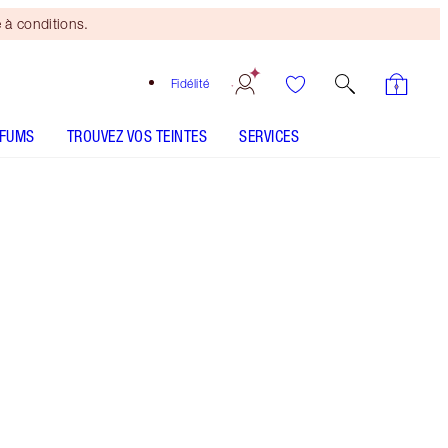
 à conditions.
Fidélité
RFUMS
TROUVEZ VOS TEINTES
SERVICES
Mini duo beauté
offert
dès 110 € d'achats ! Offre
soumise à conditions.
Palette d'ombres à paupières avec 6 teintes
notamment des nuances bronze, rose, terracotta
et marron
Plus d'informations