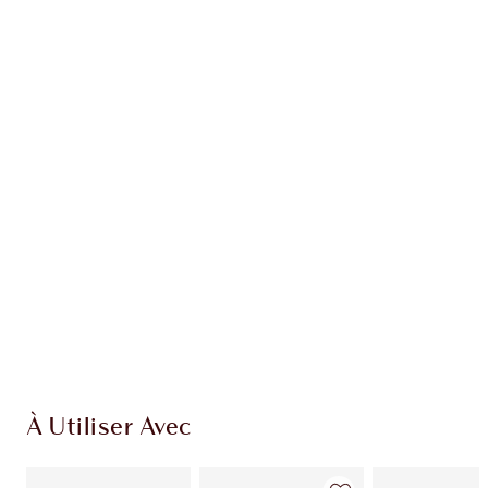
Recevez 155 pièces de fidélité
En savoir plus
EXCLUSIVITÉS CHARLOTTE TILBURY
Club fidélité Charlotte's Darlings. Gagnez des
pièces de fidélité à chaque achat!
Livraison standard gratuite lorsque votre
montant atteint 59,00 €
Choissisez 2 échantillons gratuits au moment
de confirmer vos achats
À Utiliser Avec