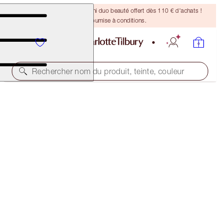
DERNIÈRE CHANCE ! Un mini duo beauté offert dès 110 € d'achats !
Offre soumise à conditions.
Rechercher nom du produit, teinte, couleur
D'UNE VALEUR DE 209 € !
THE ICONIC BEAUTY SECRETS EVERYONE WANTS
KIT
LIMITED EDITION MAKEUP & SKINCARE KIT
155,00 €
(
21,83 €
/
10
ml
)