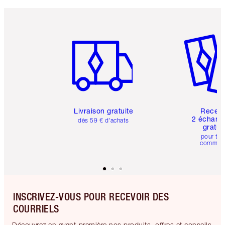
Article 1 sur 6
Article 
Livraison gratuite
Recev
2 échanti
dès 59 € d'achats
gratui
pour tou
comman
INSCRIVEZ-VOUS POUR RECEVOIR DES
COURRIELS
Découvrez en avant-première nos produits, offres et conseils