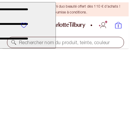
DERNIÈRE CHANCE ! Un mini duo beauté offert dès 110 € d'achats !
Offre soumise à conditions.
Rechercher nom du produit, teinte, couleur
SCIENCE-POWERED COMPLEXION-ENHANCING KIT
COMPLEXION KIT
170,00 €