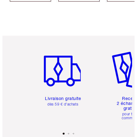
Article 1 sur 6
Article 
Livraison gratuite
Recev
2 échanti
dès 59 € d'achats
gratui
pour tou
comman