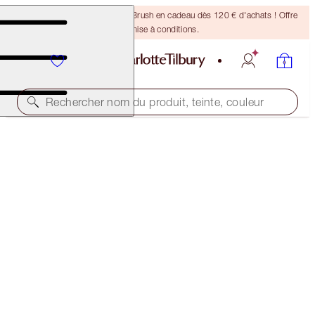
Recevez un pinceau Bronzing Brush en cadeau dès 120 € d'achats ! Offre
soumise à conditions.
Rechercher nom du produit, teinte, couleur
ÉCONOMISEZ 32%
CHARLOTTE'S BEJEWELLED CHEST OF
BEAUTY TREASURES
BEAUTY ADVENT CALENDAR
185,00 €