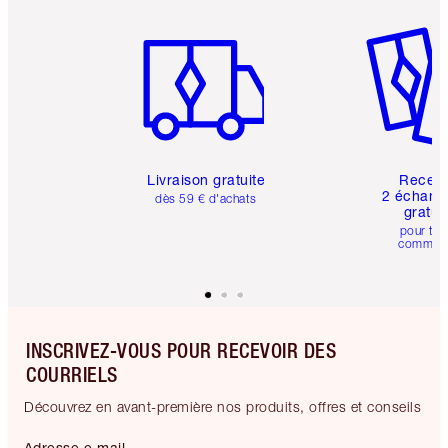
Article 1 sur 6
Article 
Livraison gratuite
Recev
2 échanti
dès 59 € d'achats
gratui
pour tou
comman
INSCRIVEZ-VOUS POUR RECEVOIR DES
COURRIELS
Découvrez en avant-première nos produits, offres et conseils
Adresse e-mail