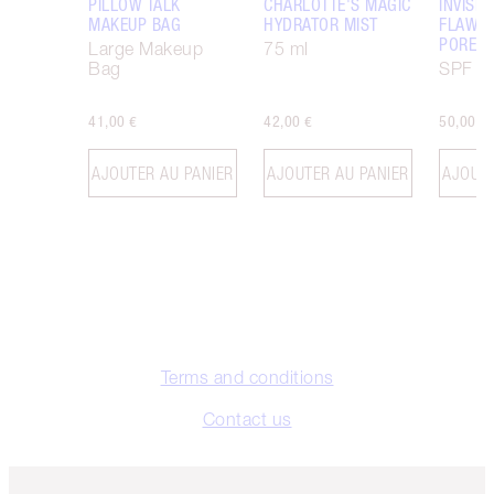
PILLOW TALK
CHARLOTTE'S MAGIC
INVISIB
MAKEUP BAG
HYDRATOR MIST
FLAWL
PORELE
Large Makeup
75 ml
Bag
SPF 50
41,00 €
42,00 €
50,00 €
AJOUTER AU PANIER
AJOUTER AU PANIER
AJOUTE
Terms and conditions
Contact us