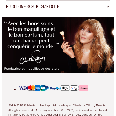
PLUS D'INFOS SUR CHARLOTTE
2013-2026 © Islestarr Holdings Ltd., trading as Charlotte Tilbury Beauty.
All rights reserved. Company number 08037372, registered in the United
Kingdom. Registered Office Address: 8 Surrey Street, London, United