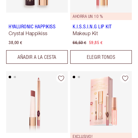
AHORRA UN 10 %
HYALURONIC HAPPIKISS
K.I.S.S.I.N.G LIP KIT
Crystal Happikiss
Makeup Kit
38,00 €
66,50 €
59,85 €
AÑADIR A LA CESTA
ELEGIR TONOS
EXCLUSIVO!