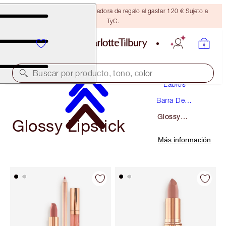
Consigue una brocha bronceadora de regalo al gastar 120 € Sujeto a
TyC.
Maquillaje
Buscar por producto, tono, color
Labios
Barra De
Labios
Glossy
Glossy Lipstick
Lipstick
Más información