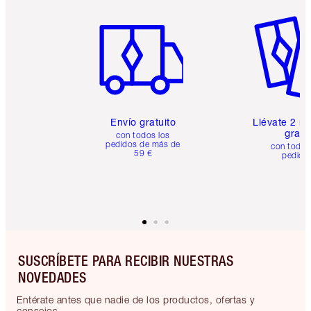
Artículo 1 de 6
Artículo
Envío gratuito
Llévate 2 m
gratis
con todos los
pedidos de más de
con todos
59 €
pedido
SUSCRÍBETE PARA RECIBIR NUESTRAS
NOVEDADES
Entérate antes que nadie de los productos, ofertas y
consejos