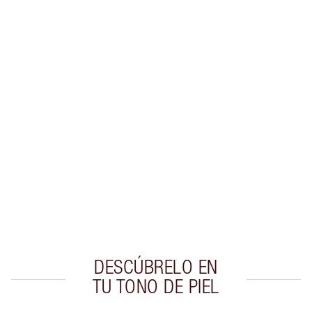
Gana 38 monedas de fidelización
Más información
PRODUCTOS EXCLUSIVOS DE CHARLOTTE TILBURY
Club de fidelidad Charlotte’s Darlings. Gana
monedas de fidelización cada vez que
compres!
Envío estándar con compras de 59,00 €
Elige 2 muestras gratis al finalizar la compra
DESCÚBRELO EN
TU TONO DE PIEL