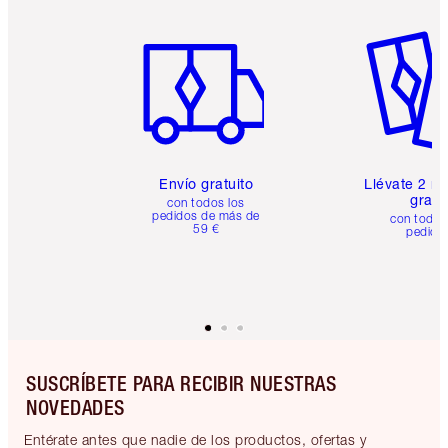
Artículo 1 de 6
Artículo
Envío gratuito
Llévate 2 m
gratis
con todos los
pedidos de más de
con todos
59 €
pedido
SUSCRÍBETE PARA RECIBIR NUESTRAS
NOVEDADES
Entérate antes que nadie de los productos, ofertas y