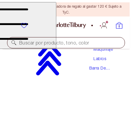
Consigue una brocha bronceadora de regalo al gastar 120 € Sujeto a
TyC.
Buscar por producto, tono, color
Maquillaje
Labios
HYALURONIC HAPPIKISS
Barra De
ENCHANTING KISS
Labios
38,00 €
(
158,33 €
/
10
g
)