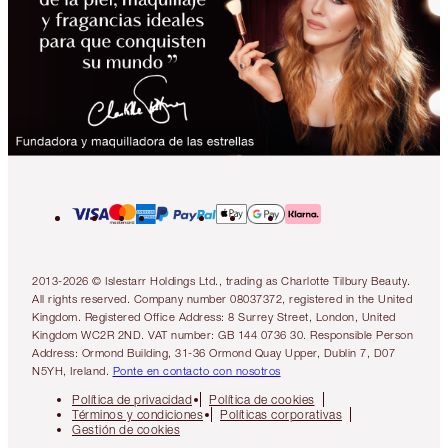
2013-2026 © Islestarr Holdings Ltd., trading as Charlotte Tilbury Beauty.
All rights reserved. Company number 08037372, registered in the United
Kingdom. Registered Office Address: 8 Surrey Street, London, United
Kingdom WC2R 2ND. VAT number: GB 144 0736 30. Responsible Person
Address: Ormond Building, 31-36 Ormond Quay Upper, Dublin 7, D07
N5YH, Ireland.
Ponte en contacto con nosotros
Política de privacidad
Política de cookies
Términos y condiciones
Políticas corporativas
Gestión de cookies