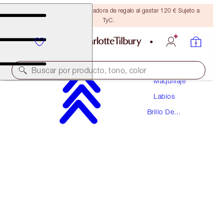
Consigue una brocha bronceadora de regalo al gastar 120 € Sujeto a
TyC.
Buscar por producto, tono, color
Maquillaje
Labios
EXCLUSIVO EN LÍNEA
Brillo De
SUPERSTAR LIPS
Labios
SEXY LIPS
38,00 €
(
211,11 €
/
10
g
)