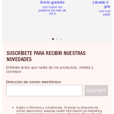
Envío gratuito
Llévate 2 m
gratis
con todos los
pedidos de más de
con todos
59 €
pedido
SUSCRÍBETE PARA RECIBIR NUESTRAS
NOVEDADES
Entérate antes que nadie de los productos, ofertas y
consejos
Dirección de correo electrónico
REGÍSTRATE
Sujeto a Términos y condiciones. Al enviar tu dirección de
correo electrónico, aceptas recibir información de marketing