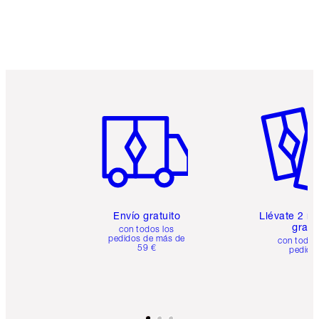
Artículo 1 de 6
Artículo
Envío gratuito
Llévate 2 m
gratis
con todos los
pedidos de más de
con todos
59 €
pedido