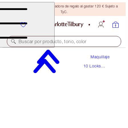
Consigue una brocha bronceadora de regalo al gastar 120 € Sujeto a
TyC.
Buscar por producto, tono, color
Maquillaje
THE BELLA SOFIA
10 Looks
LIGHT
Icónicos
220,00 €