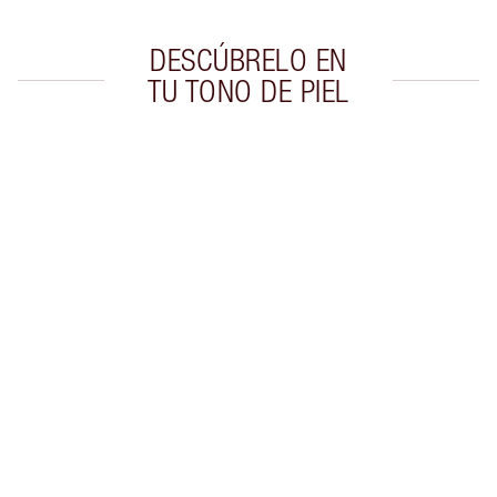
DESCÚBRELO EN
TU TONO DE PIEL
Artículo 1 de 8
Artí