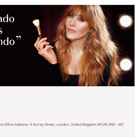
tered Office Address: 8 Surrey Street, London, United Kingdom WC2R 2ND. VAT