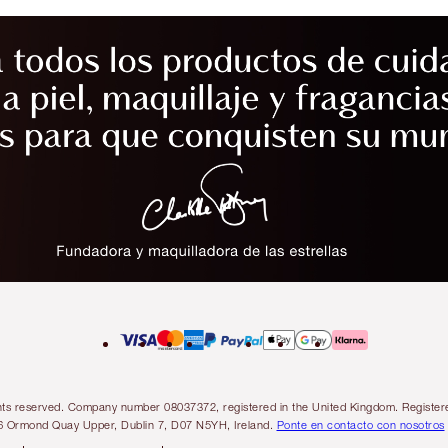
l rights reserved. Company number 08037372, registered in the United Kingdom. Regis
6 Ormond Quay Upper, Dublin 7, D07 N5YH, Ireland.
Ponte en contacto con nosotros