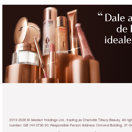
2013-2026 © Islestarr Holdings Ltd., trading as Charlotte Tilbury Beauty. Al
number: GB 144 0736 30. Responsible Person Address: Ormond Building, 31-3