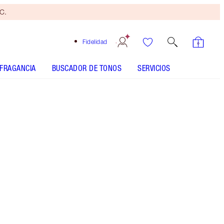
yC.
Fidelidad
FRAGANCIA
BUSCADOR DE TONOS
SERVICIOS
0 Fair - Discontinued
Brocha
bronceadora
gratis