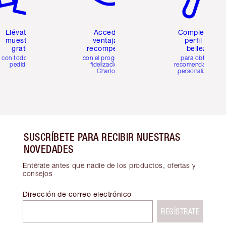
Llévate 2
Accede a
Completa tu
muestras
ventajas y
perfil de
gratis
recompensas
belleza
con todos los
con el programa de
para obtener
pedidos
fidelización de
recomendaciones
Charlotte
personalizadas
SUSCRÍBETE PARA RECIBIR NUESTRAS
NOVEDADES
Entérate antes que nadie de los productos, ofertas y
consejos
Dirección de correo electrónico
REGÍSTRATE