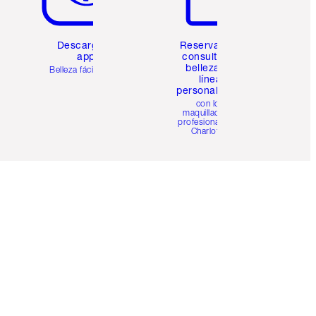
Descarga la
Reserva una
app
consulta de
belleza en
Belleza fácil para ti
línea
personalizada
con los
maquilladores
profesionales de
Charlotte.