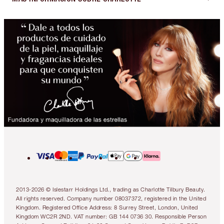
2013-2026 © Islestarr Holdings Ltd., trading as Charlotte Tilbury Beauty.
All rights reserved. Company number 08037372, registered in the United
Kingdom. Registered Office Address: 8 Surrey Street, London, United
Kingdom WC2R 2ND. VAT number: GB 144 0736 30. Responsible Person