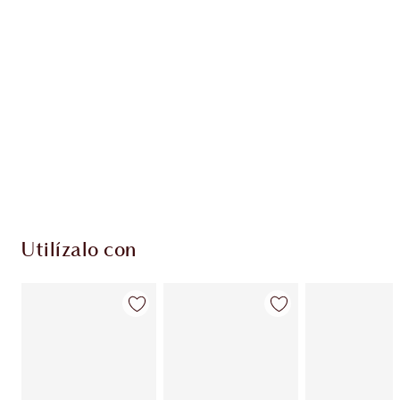
PRODUCTOS EXCLUSIVOS DE CHARLOTTE TILBURY
Club de fidelidad Charlotte’s Darlings. Gana
monedas de fidelización cada vez que
compres!
Envío estándar con compras de 59,00 €
Elige 2 muestras gratis al finalizar la compra
Utilízalo con