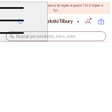
Consigue una brocha bronceadora de regalo al gastar 120 € Sujeto a
TyC.
Buscar por producto, tono, color
BROW LIFT KIT
SOFT BROWN
38,00 €