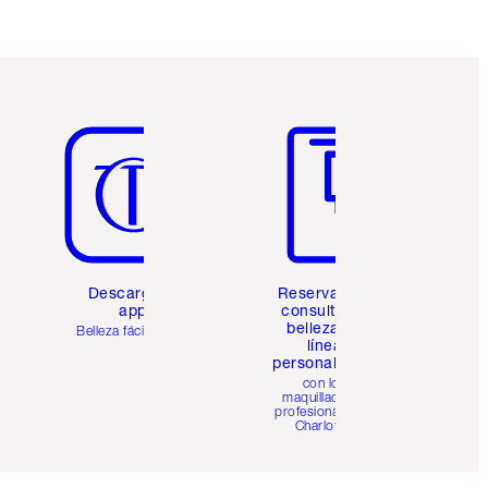
Artículo 5 de 6
Artículo 6 de 6
Descarga la
Reserva una
app
consulta de
belleza en
Belleza fácil para ti
línea
personalizada
con los
maquilladores
profesionales de
Charlotte.