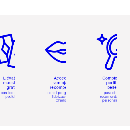
tículo 2 de 6
Artículo 3 de 6
Artículo 4 de 6
Llévate 2
Accede a
Completa tu
muestras
ventajas y
perfil de
gratis
recompensas
belleza
con todos los
con el programa de
para obtener
pedidos
fidelización de
recomendaciones
Charlotte
personalizadas