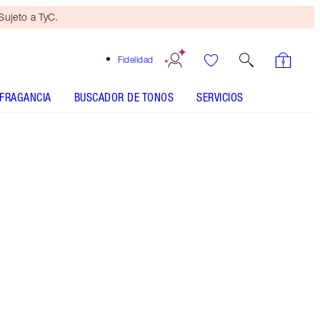
ujeto a TyC.
Fidelidad
FRAGANCIA
BUSCADOR DE TONOS
SERVICIOS
Dark Brown
CÓMO SE APLICA