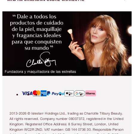
2013-2026 © Islestarr Holdings Ltd., trading as Charlotte Tilbury Beauty.
All rights reserved. Company number 08037372, registered in the United
Kingdom. Registered Office Address: 8 Surrey Street, London, United
Kingdom WC2R 2ND. VAT number: GB 144 0736 30. Responsible Person