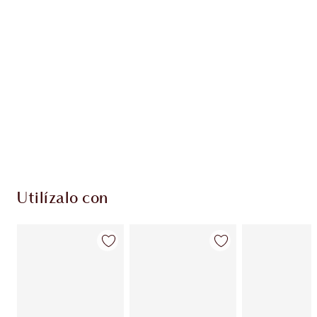
PRODUCTOS EXCLUSIVOS DE CHARLOTTE TILBURY
Club de fidelidad Charlotte’s Darlings. Gana
monedas de fidelización cada vez que
compres!
Envío estándar con compras de 59,00 €
Elige 2 muestras gratis al finalizar la compra
Utilízalo con