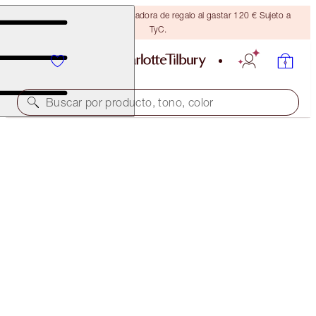
Consigue una brocha bronceadora de regalo al gastar 120 € Sujeto a
TyC.
Buscar por producto, tono, color
BROW LIFT KIT
MEDIUM BROWN
38,00 €