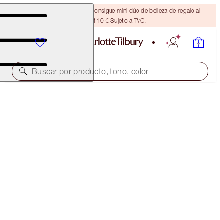
¡ÚLTIMA OPORTUNIDAD! Consigue mini dúo de belleza de regalo al
gastar 110 € Sujeto a TyC.
Buscar por producto, tono, color
SELECT YOUR BROW LIFT OR BROW CHEAT
BROW LIFT - NATURAL BLACK
32,50 €