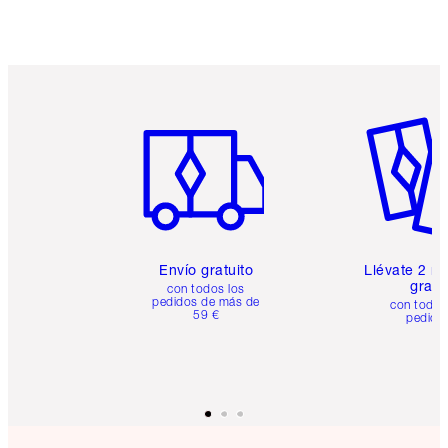
Elige 2 muestras gratis al finalizar la compra
Artículo 1 de 6
Artículo
Envío gratuito
Llévate 2 m
gratis
con todos los
pedidos de más de
con todos
59 €
pedido