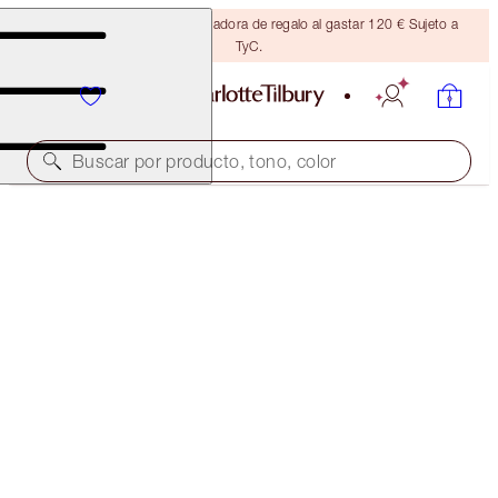
Consigue una brocha bronceadora de regalo al gastar 120 € Sujeto a
TyC.
Buscar por producto, tono, color
SELECT YOUR BROW LIFT OR BROW CHEAT
BROW CHEAT - BLACK BROWN
32,50 €