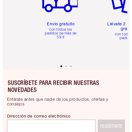
Envío gratuito
Llévate 2 m
gratis
con todos los
pedidos de más de
con todos
59 €
pedido
SUSCRÍBETE PARA RECIBIR NUESTRAS
NOVEDADES
Entérate antes que nadie de los productos, ofertas y
consejos
Dirección de correo electrónico
REGÍSTRATE