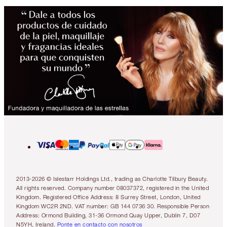
2013-2026 © Islestarr Holdings Ltd., trading as Charlotte Tilbury Beauty.
All rights reserved. Company number 08037372, registered in the United
Kingdom. Registered Office Address: 8 Surrey Street, London, United
Kingdom WC2R 2ND. VAT number: GB 144 0736 30. Responsible Person
Address: Ormond Building, 31-36 Ormond Quay Upper, Dublin 7, D07
N5YH, Ireland.
Ponte en contacto con nosotros