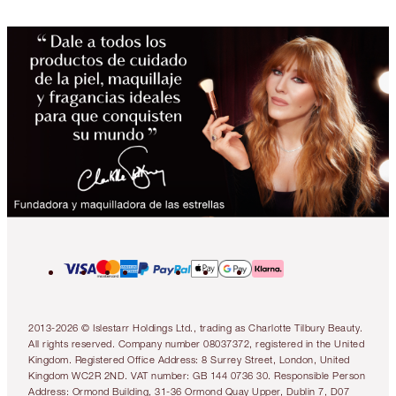
2013-2026 © Islestarr Holdings Ltd., trading as Charlotte Tilbury Beauty.
All rights reserved. Company number 08037372, registered in the United
Kingdom. Registered Office Address: 8 Surrey Street, London, United
Kingdom WC2R 2ND. VAT number: GB 144 0736 30. Responsible Person
Address: Ormond Building, 31-36 Ormond Quay Upper, Dublin 7, D07