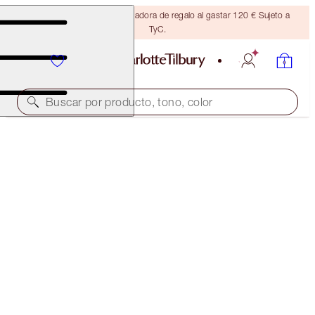
Consigue una brocha bronceadora de regalo al gastar 120 € Sujeto a
TyC.
Buscar por producto, tono, color
SELECT YOUR BROW LIFT OR BROW CHEAT
BROW CHEAT - SOFT BROWN
32,50 €