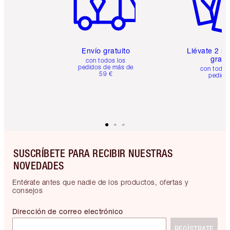
Envío gratuito
Llévate 2 m
gratis
con todos los
pedidos de más de
con todos
59 €
pedido
SUSCRÍBETE PARA RECIBIR NUESTRAS
NOVEDADES
Entérate antes que nadie de los productos, ofertas y
consejos
Dirección de correo electrónico
REGÍSTRATE