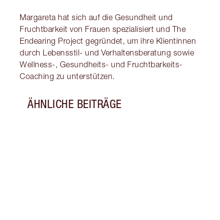
Margareta hat sich auf die Gesundheit und
Fruchtbarkeit von Frauen spezialisiert und The
Endearing Project gegründet, um ihre Klientinnen
durch Lebensstil- und Verhaltensberatung sowie
Wellness-, Gesundheits- und Fruchtbarkeits-
Coaching zu unterstützen.
ÄHNLICHE BEITRÄGE
Artikel 1 von 8
ENTF
KONS
ZU D
KÖNN
Entde
kanns
Nutri
Proje