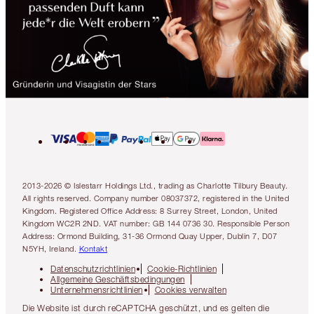
2013-2026 © Islestarr Holdings Ltd., trading as Charlotte Tilbury Beauty.
All rights reserved. Company number 08037372, registered in the United
Kingdom. Registered Office Address: 8 Surrey Street, London, United
Kingdom WC2R 2ND. VAT number: GB 144 0736 30. Responsible Person
Address: Ormond Building, 31-36 Ormond Quay Upper, Dublin 7, D07
N5YH, Ireland.
Kontakt
Datenschutzrichtlinien
Cookie-Richtlinien
Allgemeine Geschäftsbedingungen
Unternehmensrichtlinien
Cookies verwalten
Die Website ist durch reCAPTCHA geschützt, und es gelten die