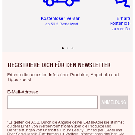
Kostenloser Versand
Erhalte 
kostenlose 
ab 59 € Bestellwert
zu allen Best
REGISTRIERE DICH FÜR DEN NEWSLETTER
Erfahre die neuesten Infos über Produkte, Angebote und
Tipps zuerst
E-Mail-Adresse
ANMELDUNG
*Es gelten die AGB. Durch die Angabe deiner E-Mail-Adresse stimmst
du dem Erhalt von Werbeinformationen über die Produkte und
Dienstleistungen von Charlotte Tilbury Beauty Limited per E-Mail und
über Social-Media-Plattformen zu. Weitere Informationen darüber, wie