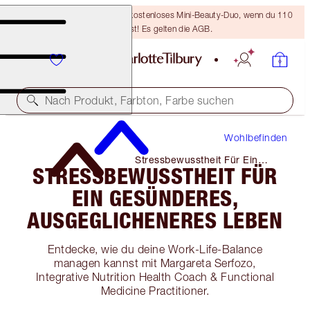
LETZTE CHANCE! Erhalte ein kostenloses Mini-Beauty-Duo, wenn du 110
€ ausgibst! Es gelten die AGB.
Nach Produkt, Farbton, Farbe suchen
Wohlbefinden
Stressbewusstheit Für Ein
STRESSBEWUSSTHEIT FÜR
Gesünderes, Ausgeglicheneres
Leben
EIN GESÜNDERES,
AUSGEGLICHENERES LEBEN
Entdecke, wie du deine Work-Life-Balance
managen kannst mit Margareta Serfozo,
Integrative Nutrition Health Coach & Functional
Medicine Practitioner.