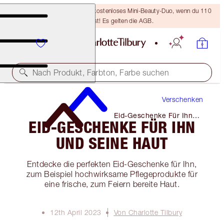
LETZTE CHANCE! Erhalte ein kostenloses Mini-Beauty-Duo, wenn du 110
€ ausgibst! Es gelten die AGB.
Nach Produkt, Farbton, Farbe suchen
Verschenken
Eid-Geschenke Für Ihn
EID-GESCHENKE FÜR IHN
Und Seine Haut
UND SEINE HAUT
Entdecke die perfekten Eid-Geschenke für Ihn,
zum Beispiel hochwirksame Pflegeprodukte für
eine frische, zum Feiern bereite Haut.
12th April 2023
Von Charlotte Tilbury