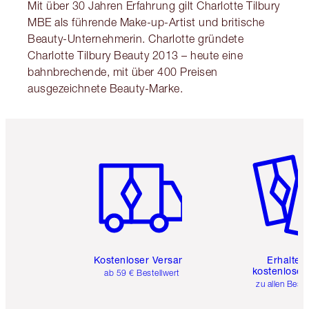
Mit über 30 Jahren Erfahrung gilt Charlotte Tilbury
MBE als führende Make-up-Artist und britische
Beauty-Unternehmerin. Charlotte gründete
Charlotte Tilbury Beauty 2013 – heute eine
bahnbrechende, mit über 400 Preisen
ausgezeichnete Beauty-Marke.
Artikel 1 von 6
Artikel 
Kostenloser Versand
Erhalte 
kostenlose 
ab 59 € Bestellwert
zu allen Best