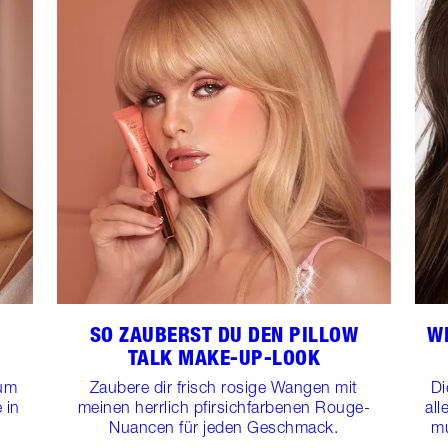
SO ZAUBERST DU DEN PILLOW
W
TALK MAKE-UP-LOOK
 um
Zaubere dir frisch rosige Wangen mit
Di
 in
meinen herrlich pfirsichfarbenen Rouge-
al
.
Nuancen für jeden Geschmack.
mu