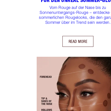
FÜR DEN UNREAL SOMMER-GL
Vom Rouge auf der Nase bis zu
Sonnenuntergangs-Rouge − entdecke 
sommerlichen Rougelooks, die den gan
Sommer über im Trend sein werden.
READ MORE