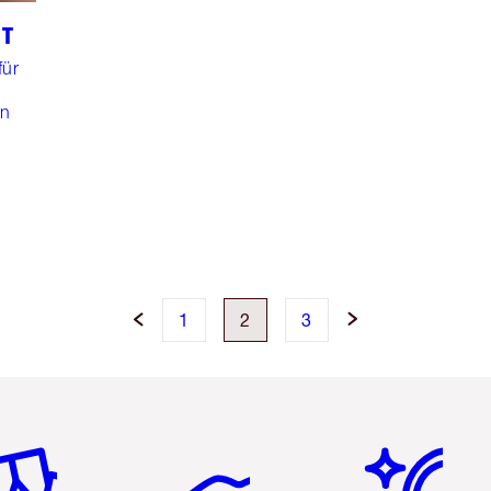
UT
für
in
1
2
3
tikel 2 von 6
Artikel 3 von 6
Artikel 4 von 6