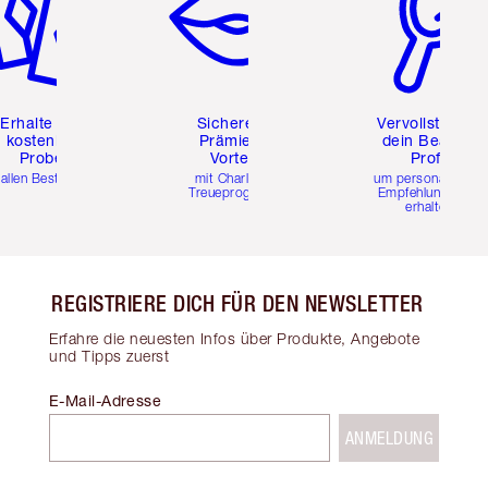
Erhalte zwei
Sichere dir
Vervollständig
kostenlose
Prämien &
dein Beauty-
Proben
Vorteile
Profil
 allen Bestellungen
mit Charlottes
um personalisierte
Treueprogramm
Empfehlungen zu
erhalten
REGISTRIERE DICH FÜR DEN NEWSLETTER
Erfahre die neuesten Infos über Produkte, Angebote
und Tipps zuerst
E-Mail-Adresse
ANMELDUNG