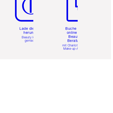
e
Lade die App
Buche eine
herunter
online 1:1
Beauty-
Beauty leicht
Beratung
gemacht
mit Charlottes Pro
Make-up-Artists.