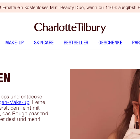
rhalte ein kostenloses Mini-Beauty-Duo, wenn du 110 € ausgibst! E
MAKE-UP
SKINCARE
BESTSELLER
GESCHENKE
PA
EN
ipps und entdecke
gen-Make-up
. Lerne,
erst, den Teint mit
st, das Rouge passend
wendest und mehr!