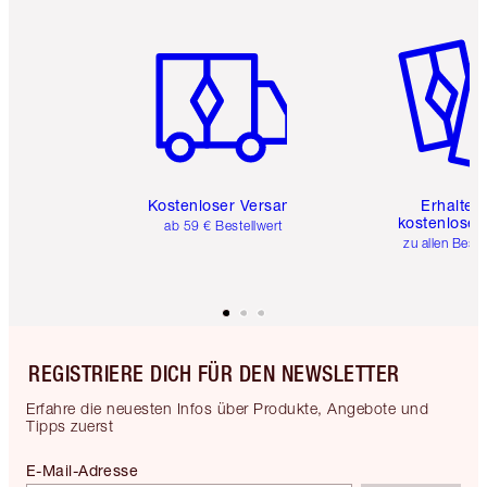
Artikel 1 von 6
Artikel 
Kostenloser Versand
Erhalte 
kostenlose 
ab 59 € Bestellwert
zu allen Best
REGISTRIERE DICH FÜR DEN NEWSLETTER
Erfahre die neuesten Infos über Produkte, Angebote und
Tipps zuerst
E-Mail-Adresse