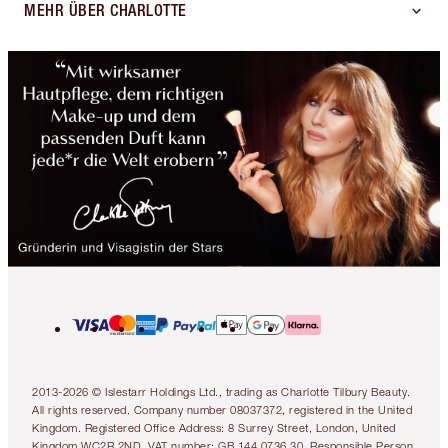
MEHR ÜBER CHARLOTTE
2013-2026 © Islestarr Holdings Ltd., trading as Charlotte Tilbury Beauty.
All rights reserved. Company number 08037372, registered in the United
Kingdom. Registered Office Address: 8 Surrey Street, London, United
Kingdom WC2R 2ND. VAT number: GB 144 0736 30. Responsible Person