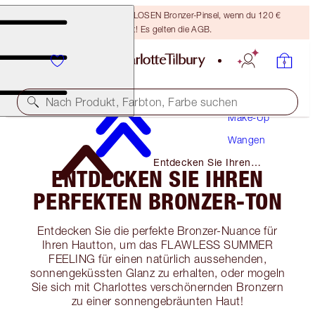
Sichere dir einen KOSTENLOSEN Bronzer-Pinsel, wenn du 120 €
ausgibst! Es gelten die AGB.
Nach Produkt, Farbton, Farbe suchen
Make-Up
Wangen
Entdecken Sie Ihren
ENTDECKEN SIE IHREN
Perfekten Bronzer-Ton
PERFEKTEN BRONZER-TON
Entdecken Sie die perfekte Bronzer-Nuance für
Ihren Hautton, um das FLAWLESS SUMMER
FEELING für einen natürlich aussehenden,
sonnengeküssten Glanz zu erhalten, oder mogeln
Sie sich mit Charlottes verschönernden Bronzern
zu einer sonnengebräunten Haut!