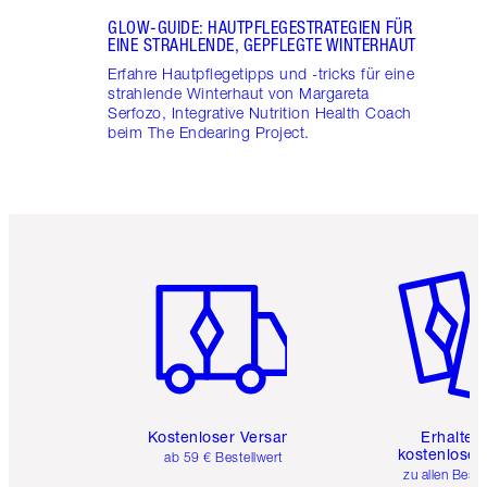
GLOW-GUIDE: HAUTPFLEGESTRATEGIEN FÜR
EINE STRAHLENDE, GEPFLEGTE WINTERHAUT
Erfahre Hautpflegetipps und -tricks für eine
strahlende Winterhaut von Margareta
Serfozo, Integrative Nutrition Health Coach
beim The Endearing Project.
Artikel 1 von 6
Artikel 
Kostenloser Versand
Erhalte 
kostenlose 
ab 59 € Bestellwert
zu allen Best