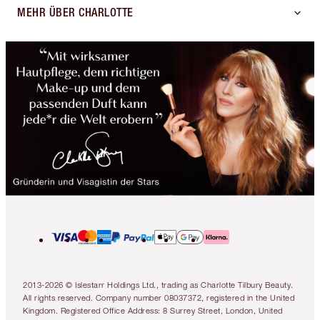
MEHR ÜBER CHARLOTTE
2013-2026 © Islestarr Holdings Ltd., trading as Charlotte Tilbury Beauty.
All rights reserved. Company number 08037372, registered in the United
Kingdom. Registered Office Address: 8 Surrey Street, London, United