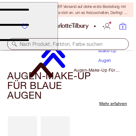
15 % Rabatt & KOSTENLOSER Versand auf deine erste Bestellung mit
dem Code DARLING15 – melde dich an, um es freizuschalten, Darling! Es
gelten die AGB.
Nach Produkt, Farbton, Farbe suchen
Make-Up
Augen
Augen-Make-Up Für
AUGEN-MAKE-UP
Blaue Augen
FÜR BLAUE
AUGEN
Mehr erfahren