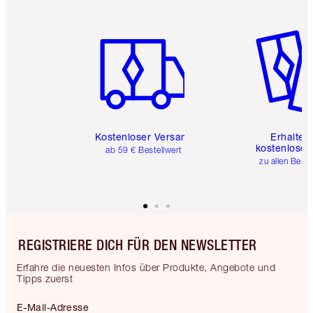
Artikel 1 von 6
Artikel 
Kostenloser Versand
Erhalte 
kostenlose 
ab 59 € Bestellwert
zu allen Best
REGISTRIERE DICH FÜR DEN NEWSLETTER
Erfahre die neuesten Infos über Produkte, Angebote und
Tipps zuerst
E-Mail-Adresse